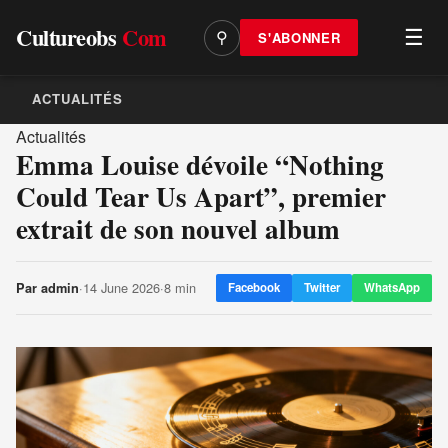
Cultureobs
Com
☰
S'ABONNER
⚲
ACTUALITÉS
Actualités
Emma Louise dévoile “Nothing
Could Tear Us Apart”, premier
extrait de son nouvel album
·
14 June 2026
·
8 min
Par
admin
Facebook
Twitter
WhatsApp