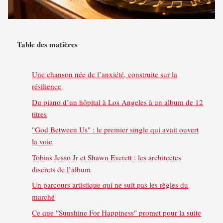
Table des matières
Une chanson née de l’anxiété, construite sur la
résilience
Du piano d’un hôpital à Los Angeles à un album de 12
titres
"God Between Us" : le premier single qui avait ouvert
la voie
Tobias Jesso Jr et Shawn Everett : les architectes
discrets de l’album
Un parcours artistique qui ne suit pas les règles du
marché
Ce que "Sunshine For Happiness" promet pour la suite