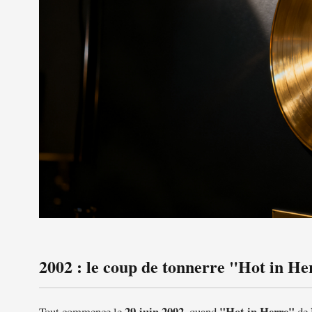
2002 : le coup de tonnerre "Hot in He
29 juin 2002
"Hot in Herre"
Tout commence le
, quand
de