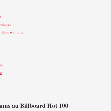
o
eptunes
ition scénique
ial
ue
iams au Billboard Hot 100