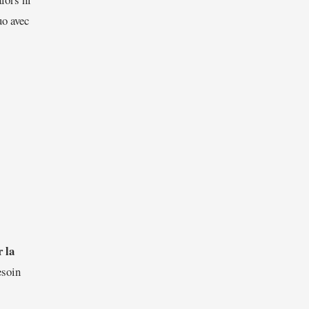
uo avec
r la
esoin