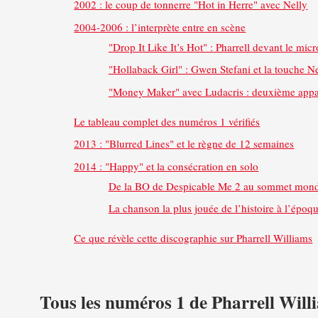
2002 : le coup de tonnerre "Hot in Herre" avec Nelly
2004-2006 : l’interprète entre en scène
"Drop It Like It’s Hot" : Pharrell devant le micr
"Hollaback Girl" : Gwen Stefani et la touche N
"Money Maker" avec Ludacris : deuxième appar
Le tableau complet des numéros 1 vérifiés
2013 : "Blurred Lines" et le règne de 12 semaines
2014 : "Happy" et la consécration en solo
De la BO de Despicable Me 2 au sommet mond
La chanson la plus jouée de l’histoire à l’époq
Ce que révèle cette discographie sur Pharrell Williams
Tous les numéros 1 de Pharrell Will