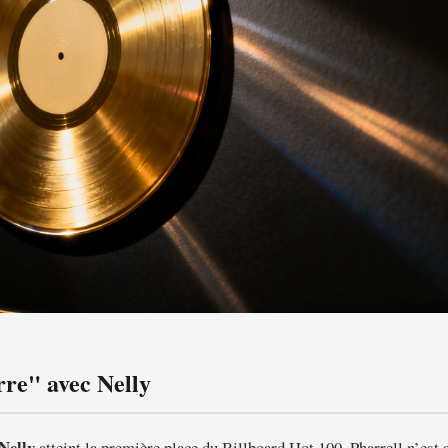
rre" avec Nelly
Nelly
atteint la première place du Billboard Hot 100. Pharrell n’est a