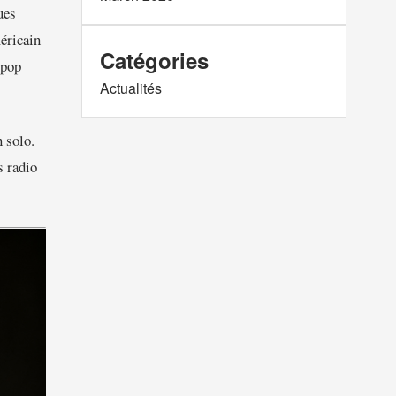
ues
éricain
Catégories
 pop
Actualités
 solo.
s radio