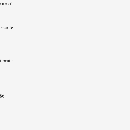
eure où
rner le
 brut :
986