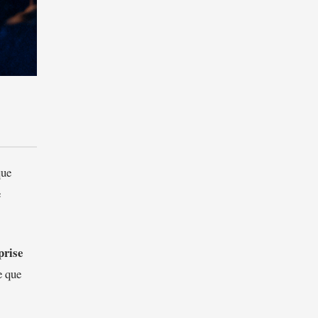
que
e
prise
e que