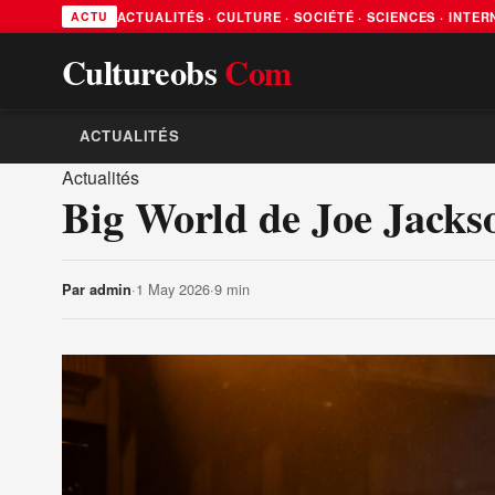
ACTUALITÉS · CULTURE · SOCIÉTÉ · SCIENCES · INTE
ACTU
Cultureobs
Com
ACTUALITÉS
Actualités
Big World de Joe Jackson
·
1 May 2026
·
9 min
Par
admin