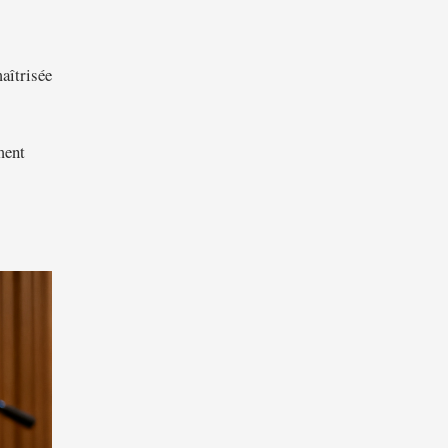
maîtrisée
ment