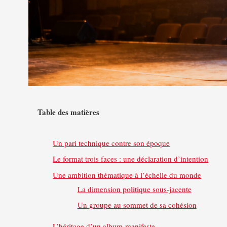
Table des matières
Un pari technique contre son époque
Le format trois faces : une déclaration d’intention
Une ambition thématique à l’échelle du monde
La dimension politique sous-jacente
Un groupe au sommet de sa cohésion
L’héritage d’un album-manifeste