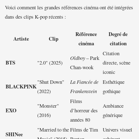
Voici comment les grandes références cinéma ont été intégrées
dans des clips K-pop récents :
Référence
Degré de
Artiste
Clip
cinéma
citation
Citation
Oldboy
– Park
BTS
"2.0" (2025)
directe, scène
Chan-wook
iconic
"Shut Down"
La Fiancée de
Esthétique
BLACKPINK
(2022)
Frankenstein
gothique
Films
"Monster"
Ambiance
EXO
d’horreur des
(2016)
générique
années 80
"Married to the
Films de Tim
Univers visuel
SHINee
Music" (2015)
Burton
cohérent