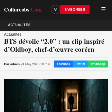
Cultureobs
Com
☰
S'ABONNER
⚲
ACTUALITÉS
Actualités
BTS dévoile “2.0” : un clip inspiré
d’Oldboy, chef-d’œuvre coréen
·
24 May 2026
·
10 min
Par
admin
Facebook
Twitter
WhatsApp