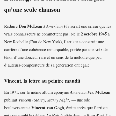
qu’une seule chanson
Don McLean
Réduire
à
American Pie
serait une erreur que les
2 octobre 1945
vrais connaisseurs ne commettent pas. Né le
à
New Rochelle (État de New York), l’artiste a construit une
carrière d’une cohérence remarquable, portée par une voix de
ténor d’une douceur rare et un sens de la mélodie que peu
d’auteurs-compositeurs de sa génération ont égalé.
Vincent, la lettre au peintre maudit
McLean
En 1971, sur le même album éponyme
American Pie
,
publiait
Vincent (Starry, Starry Night)
— une ode
Vincent van Gogh
bouleversante à
, écrite après que l’artiste
eut contemplé le tableau
La Nuit étoilée
dans un livre d’art. La