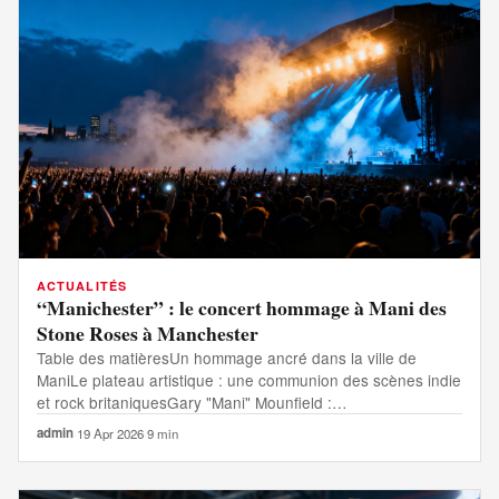
ACTUALITÉS
“Manichester” : le concert hommage à Mani des
Stone Roses à Manchester
Table des matièresUn hommage ancré dans la ville de
ManiLe plateau artistique : une communion des scènes indie
et rock britaniquesGary "Mani" Mounfield :…
admin
·
19 Apr 2026
·
9 min