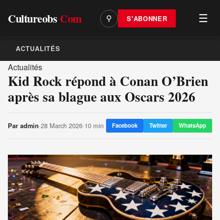
Cultureobs
Com
☰
S'ABONNER
⚲
ACTUALITÉS
Actualités
Kid Rock répond à Conan O’Brien
après sa blague aux Oscars 2026
·
28 March 2026
·
10 min
Par
admin
Facebook
Twitter
WhatsApp