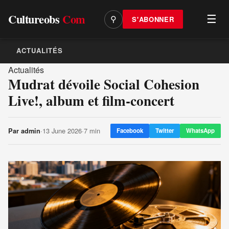
Cultureobs
Com
☰
S'ABONNER
⚲
ACTUALITÉS
Actualités
Mudrat dévoile Social Cohesion
Live!, album et film-concert
·
13 June 2026
·
7 min
Par
admin
Facebook
Twitter
WhatsApp