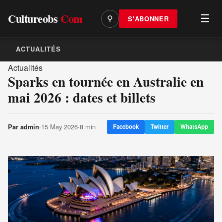
Cultureobs
Com
☰
S'ABONNER
⚲
ACTUALITÉS
Actualités
Sparks en tournée en Australie en
mai 2026 : dates et billets
·
15 May 2026
·
8 min
Par
admin
Facebook
Twitter
WhatsApp