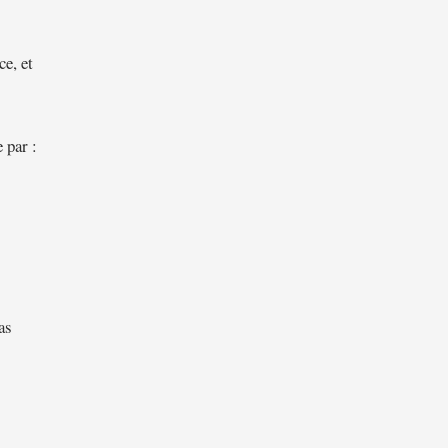
ce, et
 par :
as