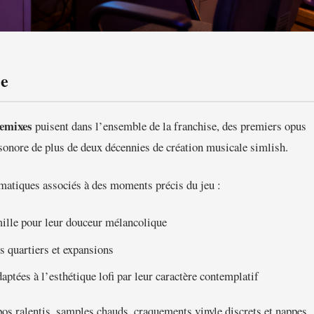
ée
remixes
puisent dans l’ensemble de la franchise, des premiers opus
e sonore de plus de deux décennies de création musicale simlish.
matiques associés à des moments précis du jeu :
mille pour leur douceur mélancolique
s quartiers et expansions
daptées à l’esthétique lofi par leur caractère contemplatif
os ralentis, samples chauds, craquements vinyle discrets et nappes