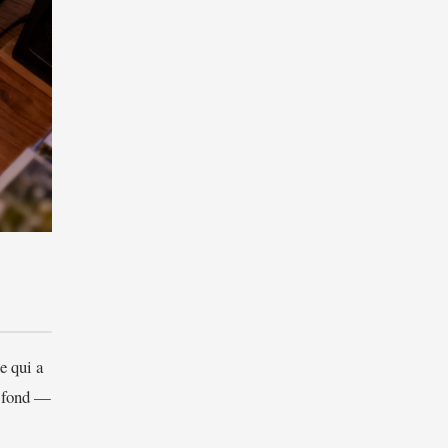
e qui a
n fond —