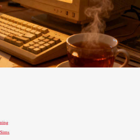
aming
 Sims