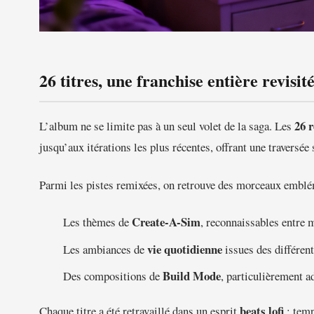
26 titres, une franchise entière revisit
26 
L’album ne se limite pas à un seul volet de la saga. Les
jusqu’aux itérations les plus récentes, offrant une traversé
Parmi les pistes remixées, on retrouve des morceaux emblé
Create-A-Sim
Les thèmes de
, reconnaissables entre 
vie quotidienne
Les ambiances de
issues des différent
Build Mode
Des compositions de
, particulièrement a
beats lofi
Chaque titre a été retravaillé dans un esprit
: temp