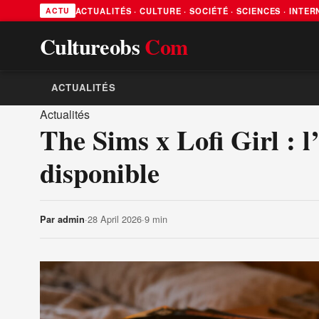
ACTUALITÉS · CULTURE · SOCIÉTÉ · SCIENCES · INTE
ACTU
Cultureobs
Com
ACTUALITÉS
Actualités
The Sims x Lofi Girl : 
disponible
·
28 April 2026
·
9 min
Par
admin