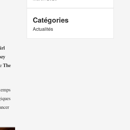
Catégories
Actualités
irl
ozy
The
se
gtemps
giques
ancer