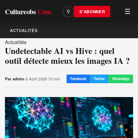
Cultureobs
Com
☰
S'ABONNER
⚲
ACTUALITÉS
Actualités
Undetectable AI vs Hive : quel
outil détecte mieux les images IA ?
·
6 April 2026
·
10 min
Par
admin
Facebook
Twitter
WhatsApp